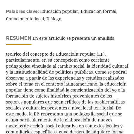
Educación popular, Educación formal,
Palabras clave:
Conocimiento local, Diálogo
RESUMEN
En este artiÌculo se presenta un anaÌlisis
teoÌrico del concepto de EducacioÌn Popular (EP),
particularmente, en su concepcioÌn como corriente
pedagoÌgica vinculada al cambio social, la identidad cultural
y la institucionalidad de poliÌticas puÌblicas. Como se podraÌ
observar a partir de las experiencias y estudios realizados
sobre el tema en el contexto latinoamericano, la educacioÌn
popular tiene como finalidad la concientizacioÌn del yo o la
formacioÌn de sujetos histoÌricos provenientes de los
sectores populares que sean criÌticos de las problemaÌticas
sociales y culturales presentes a nivel local territorial. De
este modo, la EP, representa una pedagogiÌa social que se
ocupa particularmente de la elaboracioÌn de nuevos
modelos de accioÌn social educativa en contextos locales y
comunitarios especiÌficos, cuyo desarrollo adquiere forma